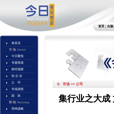
首页
|
出版
卷首语
市 场
Market
今日聚焦
专题报道
财经观察
锐 企 业
公 司
市场 >> 公司
市场调查
集行业之大成
国 际
营 销
Marketing
营销谋略