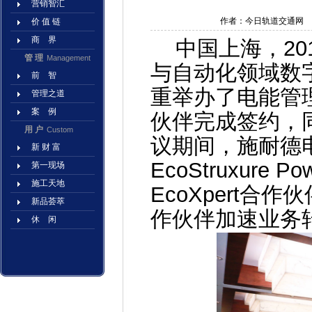
营销智汇
作者：今日轨道交通网
价 值 链
商 界
中国上海，201
管 理
Management
与自动化领域数
前 智
重举办了电能管
管理之道
案 例
伙伴完成签约，
用 户
Custom
议期间，施耐德
新 财 富
EcoStruxur
第一现场
施工天地
EcoXpert
新品荟萃
作伙伴加速业务
休 闲