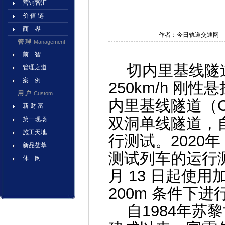
营销智汇
价 值 链
商 界
作者：今日轨道交通网
管 理
Management
前 智
切内里基线隧道（Ce
管理之道
案 例
250km/h 
用 户
Custom
内里基线隧道（Cene
新 财 富
双洞单线隧道，自 
第一现场
施工天地
行测试。2020年 5
新品荟萃
测
试列车的运行测试
休 闲
月 13 日起使用
200m 条件下
自1984年苏黎世-