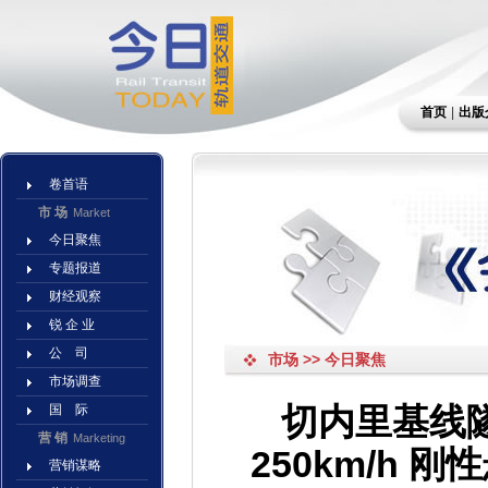
首页
|
出版
卷首语
市 场
Market
今日聚焦
专题报道
财经观察
锐 企 业
公 司
市场 >> 今日聚焦
市场调查
切内里基线隧道（
国 际
营 销
Marketing
250km/h
营销谋略